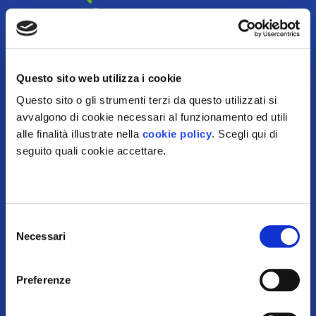
Questo sito web utilizza i cookie
Gli obiettivi
Questo sito o gli strumenti terzi da questo utilizzati si
avvalgono di cookie necessari al funzionamento ed utili
In20Amo il Paesaggio è un invito ad
Amare
il
alle finalità illustrate nella
cookie policy
. Scegli qui di
paesaggio, sia esso il nostro paesaggio
seguito quali cookie accettare.
quotidiano o un paesaggio eccezionale.
In20Amo il Paesaggio è anche un suggerimento
ad
Inventare
il paesaggio del futuro, avendo cura
Selezione
di quello presente e immaginando le forme che
Necessari
del
potrà assumere attraverso la sua salvaguardia,
consenso
gestione e pianificazione.
Preferenze
In20Amo il Paesaggio è l’occasione per celebrare