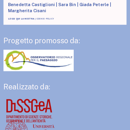
Benedetta Castiglioni | Sara Bin | Giada Peterle |
Margherita Cisani
LEGGI QUI LA NOSTRA
|
COOKIE-POLICY
Progetto promosso da:
Realizzato da: