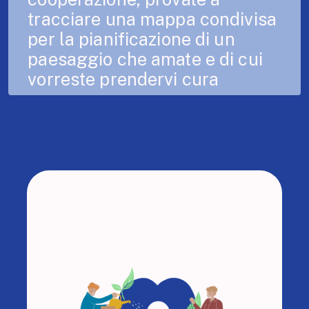
tracciare una mappa condivisa
per la pianificazione di un
paesaggio che amate e di cui
vorreste prendervi cura