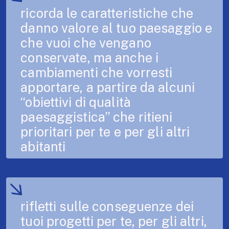
ricorda le caratteristiche che
danno valore al tuo paesaggio e
che vuoi che vengano
conservate, ma anche i
cambiamenti che vorresti
apportare, a partire da alcuni
“obiettivi di qualità
paesaggistica” che ritieni
prioritari per te e per gli altri
abitanti
rifletti sulle conseguenze dei
tuoi progetti per te, per gli altri,