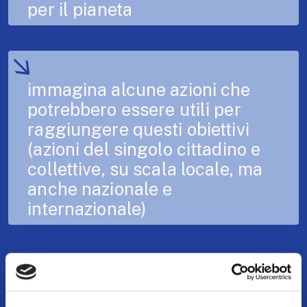
per il pianeta
immagina alcune azioni che
potrebbero essere utili per
raggiungere questi obiettivi
(azioni del singolo cittadino e
collettive, su scala locale, ma
anche nazionale e
internazionale)
Il tuo disegno può
avere la forma di