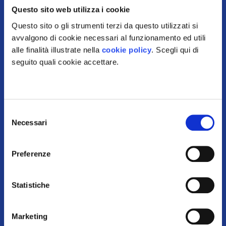
Questo sito web utilizza i cookie
una
mappa
Questo sito o gli strumenti terzi da questo utilizzati si
avvalgono di cookie necessari al funzionamento ed utili
illustrata
:
alle finalità illustrate nella
cookie policy
. Scegli qui di
seguito quali cookie accettare.
puoi usare i colori per
Selezione
Necessari
del
distinguere gli elementi da
consenso
mantenere, quelli da modificare,
Preferenze
quelli eliminati
Statistiche
indica o disegna gli attori (vecchi
Marketing