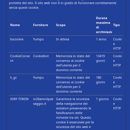
protette del sito. Il sito web non è in grado di funzionare correttamente
senza questi cookie.
Durata
massima
Nome
Fornitore
Scopo
Tipo
di
archiviazione
bscookie
Yumpu
In attesa
1 anno
Cooki
e
HTTP
CookieConse
Cookiebot
Memorizza lo stato del
13419
Cooki
nt
consenso ai cookie
giorni
e
dell'utente per il
HTTP
dominio corrente
li_gc
Yumpu
Memorizza lo stato del
180
Cooki
consenso ai cookie
giorni
e
dell'utente per il
HTTP
dominio corrente
XSRF-TOKEN
in20amoilpae
Garantisce la sicurezza
1 giorno
Cooki
saggio.it
della navigazione dei
e
visitatori prevenendo le
HTTP
falsificazioni delle
richieste tra siti. Questo
cookie è essenziale per la
sicurezza del sito web e