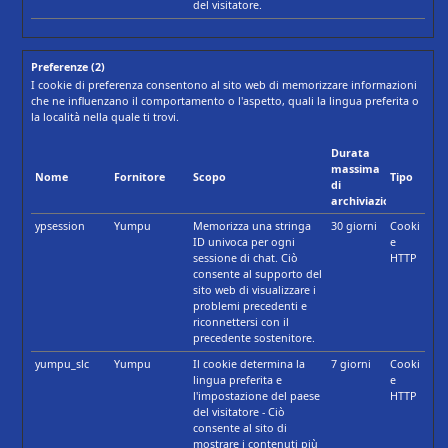
del visitatore.
Preferenze (2)
I cookie di preferenza consentono al sito web di memorizzare informazioni
che ne influenzano il comportamento o l'aspetto, quali la lingua preferita o
la località nella quale ti trovi.
Durata
massima
Nome
Fornitore
Scopo
Tipo
di
archiviazione
ypsession
Yumpu
Memorizza una stringa
30 giorni
Cooki
ID univoca per ogni
e
sessione di chat. Ciò
HTTP
consente al supporto del
sito web di visualizzare i
problemi precedenti e
riconnettersi con il
precedente sostenitore.
yumpu_slc
Yumpu
Il cookie determina la
7 giorni
Cooki
lingua preferita e
e
l'impostazione del paese
HTTP
del visitatore - Ciò
consente al sito di
mostrare i contenuti più