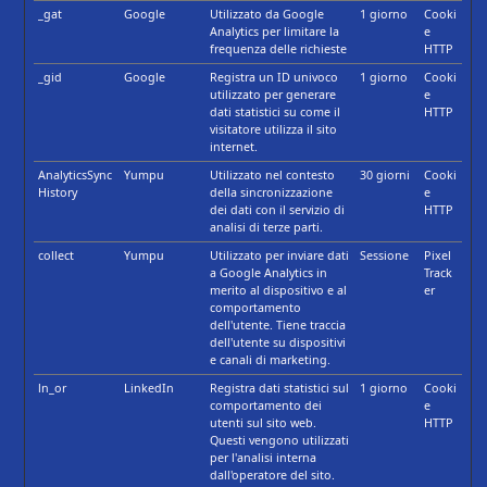
_gat
Google
Utilizzato da Google
1 giorno
Cooki
Analytics per limitare la
e
frequenza delle richieste
HTTP
_gid
Google
Registra un ID univoco
1 giorno
Cooki
utilizzato per generare
e
dati statistici su come il
HTTP
visitatore utilizza il sito
internet.
AnalyticsSync
Yumpu
Utilizzato nel contesto
30 giorni
Cooki
History
della sincronizzazione
e
dei dati con il servizio di
HTTP
analisi di terze parti.
collect
Yumpu
Utilizzato per inviare dati
Sessione
Pixel
a Google Analytics in
Track
merito al dispositivo e al
er
comportamento
dell'utente. Tiene traccia
dell'utente su dispositivi
e canali di marketing.
ln_or
LinkedIn
Registra dati statistici sul
1 giorno
Cooki
comportamento dei
e
utenti sul sito web.
HTTP
Questi vengono utilizzati
per l'analisi interna
dall'operatore del sito.