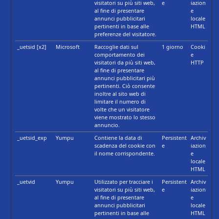
visitatori su più siti web,
e
iazion
al fine di presentare
e
annunci pubblicitari
locale
pertinenti in base alle
HTML
preferenze del visitatore.
_uetsid [x2]
Microsoft
Raccoglie dati sul
1 giorno
Cooki
comportamento dei
e
visitatori da più siti web,
HTTP
al fine di presentare
annunci pubblicitari più
pertinenti. Ciò consente
inoltre al sito web di
limitare il numero di
volte che un visitatore
viene mostrato lo stesso
annuncio.
_uetsid_exp
Yumpu
Contiene la data di
Persistent
Archiv
scadenza del cookie con
e
iazion
il nome corrispondente.
e
locale
HTML
_uetvid
Yumpu
Utilizzato per tracciare i
Persistent
Archiv
visitatori su più siti web,
e
iazion
al fine di presentare
e
annunci pubblicitari
locale
pertinenti in base alle
HTML