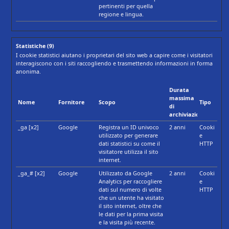
pertinenti per quella
regione e lingua.
Statistiche (9)
I cookie statistici aiutano i proprietari del sito web a capire come i visitatori
interagiscono con i siti raccogliendo e trasmettendo informazioni in forma
anonima.
Durata
massima
Nome
Fornitore
Scopo
Tipo
di
archiviazione
_ga [x2]
Google
Registra un ID univoco
2 anni
Cooki
utilizzato per generare
e
dati statistici su come il
HTTP
visitatore utilizza il sito
internet.
_ga_# [x2]
Google
Utilizzato da Google
2 anni
Cooki
Analytics per raccogliere
e
dati sul numero di volte
HTTP
che un utente ha visitato
il sito internet, oltre che
le dati per la prima visita
e la visita più recente.