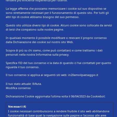
rendere più efficiente l'esperienza per l'utente.
La legge afferma che possiamo memorizzare i cookie sul suo dispositivo se
sono strettamente necessari per il funzionamento di questo sito. Per tutti gli
altri tipi di cookie abbiamo bisogno del suo permesso.
Questo sito utilizza diversi tipi di cookie. Alcuni cookie sono collocate da servizi
di terzi che compaiono sulle nostre pagine.
In qualsiasi momento è possibile modificare o revocare il proprio consenso
dalla Dichiarazione dei cookie sul nostro sito Web.
Scopra di più su chi siamo, come può contattarci e come trattiamo i dati
personali nella nostra Informativa sulla privacy.
Specifica l’ID del tuo consenso e la data di quando ci hai contattati per quanto
riguarda il tuo consenso.
Il tuo consenso si applica ai seguenti siti web: in20amoilpaesaggio.it
Il tuo stato attuale: Rifiuta.
Modifica consenso
Dichiarazione Cookie aggiornata l'ultima volta il 06/04/2023 da
Cookiebot
:
Necessari (4)
I cookie necessari contribuiscono a rendere fruibile il sito web abilitandone
funzionalità di base quali la navigazione sulle pagine e l'accesso alle aree