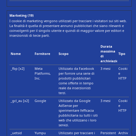
Marketing (19)
I cookie di marketing vengono utilizzati per tracciare i visitatori sui siti web.
La finalità è quella di presentare annunci pubblicitari che siano rilevanti e
coinvolgenti per il singolo utente e quindi di maggior valore per editori e
inserzionisti di terze parti.
Durata
massima
Nome
Fornitore
Scopo
Tipo
di
archiviazione
_fbp [x2]
Meta
Utilizzato da Facebook
3 mesi
Cooki
Platforms,
per fornire una serie di
e
Inc.
prodotti pubblicitari
HTTP
come offerte in tempo
reale da inserzionisti
terzi.
_gcl_au [x2]
Google
Utilizzato da Google
3 mesi
Cooki
AdSense per
e
sperimentare l'efficacia
HTTP
pubblicitaria su tutti i siti
web che utilizzano i loro
servizi.
_uetsid
Yumpu
Utilizzato per tracciare i
Persistent
Archiv